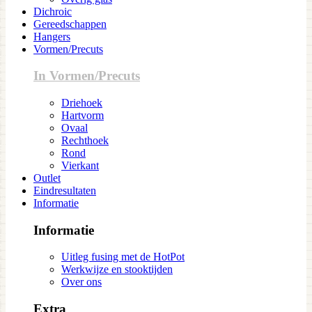
Dichroic
Gereedschappen
Hangers
Vormen/Precuts
In Vormen/Precuts
Driehoek
Hartvorm
Ovaal
Rechthoek
Rond
Vierkant
Outlet
Eindresultaten
Informatie
Informatie
Uitleg fusing met de HotPot
Werkwijze en stooktijden
Over ons
Extra