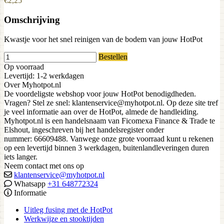
€2,25
Omschrijving
Kwastje voor het snel reinigen van de bodem van jouw HotPot
Bestellen
Op voorraad
Levertijd: 1-2 werkdagen
Over Myhotpot.nl
De voordeligste webshop voor jouw HotPot benodigdheden.
Vragen? Stel ze snel: klantenservice@myhotpot.nl. Op deze site tref
je veel informatie aan over de HotPot, almede de handleiding.
Myhotpot.nl is een handelsnaam van Ficomexa Finance & Trade te
Elshout, ingeschreven bij het handelsregister onder
nummer: 66609488. Vanwege onze grote voorraad kunt u rekenen
op een levertijd binnen 3 werkdagen, buitenlandleveringen duren
iets langer.
Neem contact met ons op
klantenservice@myhotpot.nl
Whatsapp
+31 648772324
Informatie
Uitleg fusing met de HotPot
Werkwijze en stooktijden