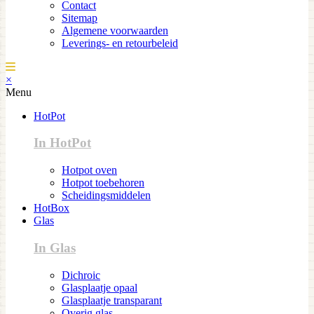
Contact
Sitemap
Algemene voorwaarden
Leverings- en retourbeleid
×
Menu
HotPot
In HotPot
Hotpot oven
Hotpot toebehoren
Scheidingsmiddelen
HotBox
Glas
In Glas
Dichroic
Glasplaatje opaal
Glasplaatje transparant
Overig glas