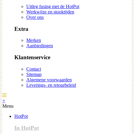
Uitleg fusing met de HotPot
Werkwijze en stooktijden
Over ons
Extra
Merken
Aanbiedingen
Klantenservice
Contact
Sitemap
Algemene voorwaarden
Leverings- en retourbeleid
×
Menu
HotPot
In HotPot