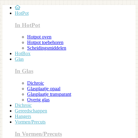
HotPot
In HotPot
Hotpot oven
Hotpot toebehoren
Scheidingsmiddelen
HotBox
Glas
In Glas
Dichroic
Glasplaatje opaal
Glasplaatje transparant
Overig glas
Dichroic
Gereedschappen
Hangers
Vormen/Precuts
In Vormen/Precuts