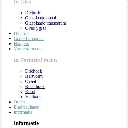
In Glas
Dichroic
Glasplaatje opaal
Glasplaatje transparant
Overig glas
Dichroic
Gereedschappen
Hangers
Vormen/Precuts
In Vormen/Precuts
Driehoek
Hartvorm
Ovaal
Rechthoek
Rond
Vierkant
Outlet
Eindresultaten
Informatie
Informatie