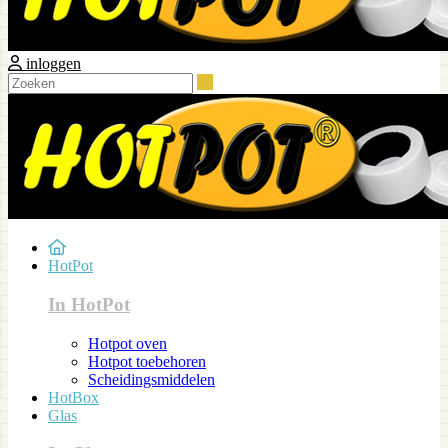
inloggen
Zoeken
HotPot
In HotPot
Hotpot oven
Hotpot toebehoren
Scheidingsmiddelen
HotBox
Glas