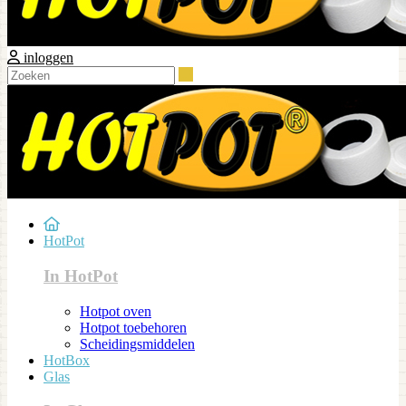
inloggen
Zoeken
HotPot
In HotPot
Hotpot oven
Hotpot toebehoren
Scheidingsmiddelen
HotBox
Glas