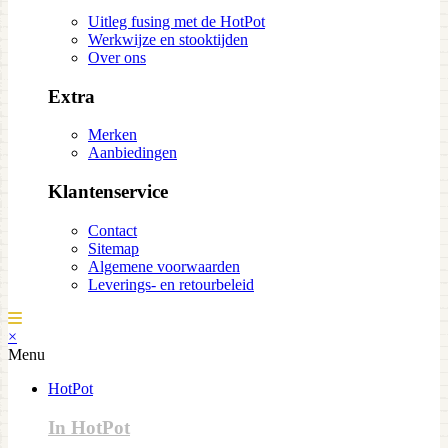
Uitleg fusing met de HotPot
Werkwijze en stooktijden
Over ons
Extra
Merken
Aanbiedingen
Klantenservice
Contact
Sitemap
Algemene voorwaarden
Leverings- en retourbeleid
×
Menu
HotPot
In HotPot