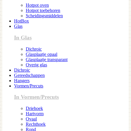
Hotpot oven
Hotpot toebehoren
Scheidingsmiddelen
HotBox
Glas
In Glas
Dichroic
Glasplaatje opaal
Glasplaatje transparant
Overig glas
Dichroic
Gereedschappen
Hangers
Vormen/Precuts
In Vormen/Precuts
Driehoek
Hartvorm
Ovaal
Rechthoek
Rond