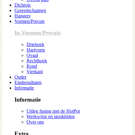
Dichroic
Gereedschappen
Hangers
Vormen/Precuts
In Vormen/Precuts
Driehoek
Hartvorm
Ovaal
Rechthoek
Rond
Vierkant
Outlet
Eindresultaten
Informatie
Informatie
Uitleg fusing met de HotPot
Werkwijze en stooktijden
Over ons
Extra