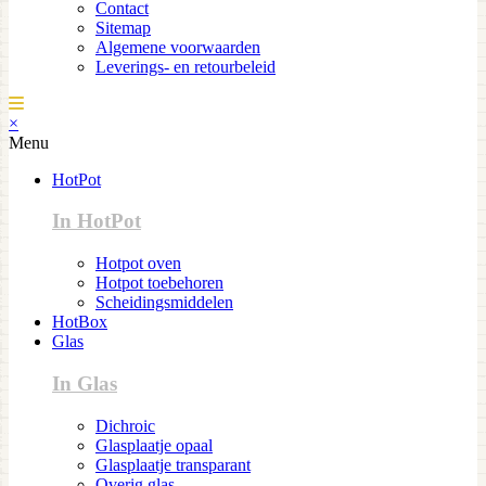
Contact
Sitemap
Algemene voorwaarden
Leverings- en retourbeleid
×
Menu
HotPot
In HotPot
Hotpot oven
Hotpot toebehoren
Scheidingsmiddelen
HotBox
Glas
In Glas
Dichroic
Glasplaatje opaal
Glasplaatje transparant
Overig glas