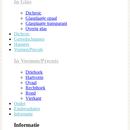
In Glas
Dichroic
Glasplaatje opaal
Glasplaatje transparant
Overig glas
Dichroic
Gereedschappen
Hangers
Vormen/Precuts
In Vormen/Precuts
Driehoek
Hartvorm
Ovaal
Rechthoek
Rond
Vierkant
Outlet
Eindresultaten
Informatie
Informatie