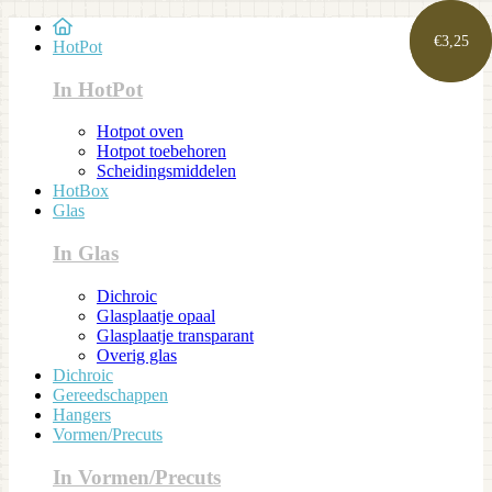
€
€
3,25
3,25
HotPot
In HotPot
Hotpot oven
Hotpot toebehoren
Scheidingsmiddelen
HotBox
Glas
In Glas
Dichroic
Glasplaatje opaal
Glasplaatje transparant
Overig glas
Dichroic
Gereedschappen
Hangers
Vormen/Precuts
In Vormen/Precuts