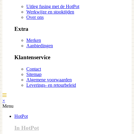
Uitleg fusing met de HotPot
Werkwijze en stooktijden
Over ons
Extra
Merken
Aanbiedingen
Klantenservice
Contact
Sitemap
Algemene voorwaarden
Leverings- en retourbeleid
×
Menu
HotPot
In HotPot