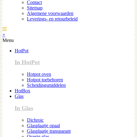
Contact
Sitemap
Algemene voorwaarden
Leverings- en retourbeleid
×
Menu
HotPot
In HotPot
Hotpot oven
Hotpot toebehoren
Scheidingsmiddelen
HotBox
Glas
In Glas
Dichroic
Glasplaatje opaal
Glasplaatje transparant
Overig glas