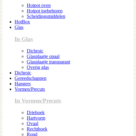
Hotpot oven
Hotpot toebehoren
Scheidingsmiddelen
HotBox
Glas
In Glas
Dichroic
Glasplaatje opaal
Glasplaatje transparant
Overig glas
Dichroic
Gereedschappen
Hangers
Vormen/Precuts
In Vormen/Precuts
Driehoek
Hartvorm
Ovaal
Rechthoek
Rond