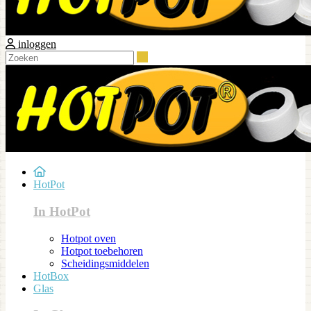
inloggen
Zoeken
HotPot
In HotPot
Hotpot oven
Hotpot toebehoren
Scheidingsmiddelen
HotBox
Glas