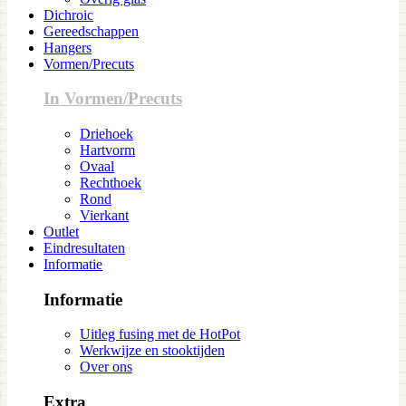
Dichroic
Gereedschappen
Hangers
Vormen/Precuts
In Vormen/Precuts
Driehoek
Hartvorm
Ovaal
Rechthoek
Rond
Vierkant
Outlet
Eindresultaten
Informatie
Informatie
Uitleg fusing met de HotPot
Werkwijze en stooktijden
Over ons
Extra