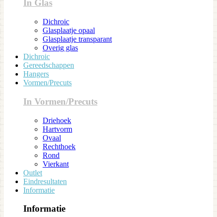
In Glas
Dichroic
Glasplaatje opaal
Glasplaatje transparant
Overig glas
Dichroic
Gereedschappen
Hangers
Vormen/Precuts
In Vormen/Precuts
Driehoek
Hartvorm
Ovaal
Rechthoek
Rond
Vierkant
Outlet
Eindresultaten
Informatie
Informatie