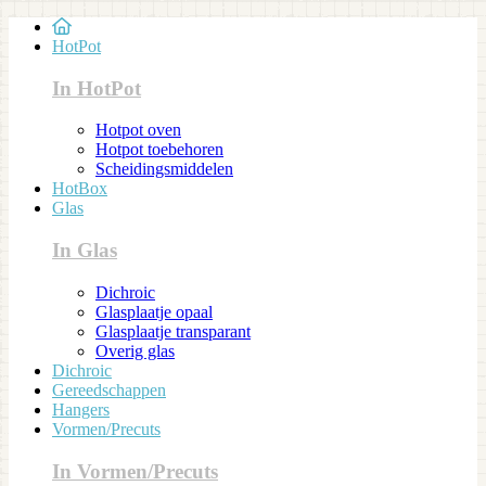
HotPot
In HotPot
Hotpot oven
Hotpot toebehoren
Scheidingsmiddelen
HotBox
Glas
In Glas
Dichroic
Glasplaatje opaal
Glasplaatje transparant
Overig glas
Dichroic
Gereedschappen
Hangers
Vormen/Precuts
In Vormen/Precuts