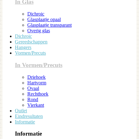
In Glas
Dichroic
Glasplaatje opaal
Glasplaatje transparant
Overig glas
Dichroic
Gereedschappen
Hangers
Vormen/Precuts
In Vormen/Precuts
Driehoek
Hartvorm
Ovaal
Rechthoek
Rond
Vierkant
Outlet
Eindresultaten
Informatie
Informatie