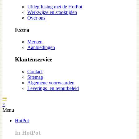
Uitleg fusing met de HotPot
Werkwijze en stooktijden
Over ons
Extra
Merken
Aanbiedingen
Klantenservice
Contact
Sitemap
Algemene voorwaarden
Leverings- en retourbeleid
×
Menu
HotPot
In HotPot