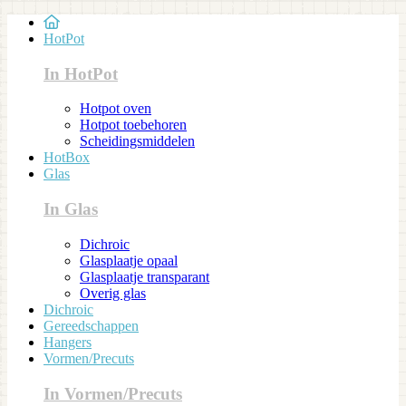
HotPot
In HotPot
Hotpot oven
Hotpot toebehoren
Scheidingsmiddelen
HotBox
Glas
In Glas
Dichroic
Glasplaatje opaal
Glasplaatje transparant
Overig glas
Dichroic
Gereedschappen
Hangers
Vormen/Precuts
In Vormen/Precuts