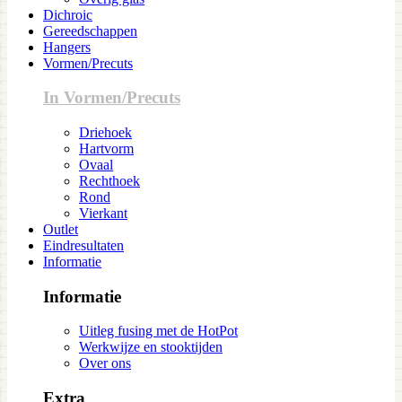
Dichroic
Gereedschappen
Hangers
Vormen/Precuts
In Vormen/Precuts
Driehoek
Hartvorm
Ovaal
Rechthoek
Rond
Vierkant
Outlet
Eindresultaten
Informatie
Informatie
Uitleg fusing met de HotPot
Werkwijze en stooktijden
Over ons
Extra