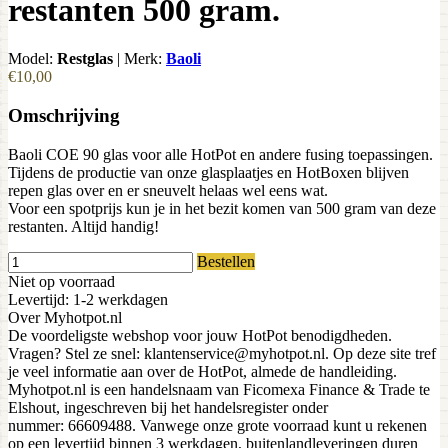
restanten 500 gram.
Model:
Restglas
|
Merk:
Baoli
€10,00
Omschrijving
Baoli COE 90 glas voor alle HotPot en andere fusing toepassingen.
Tijdens de productie van onze glasplaatjes en HotBoxen blijven
repen glas over en er sneuvelt helaas wel eens wat.
Voor een spotprijs kun je in het bezit komen van 500 gram van deze
restanten. Altijd handig!
Bestellen
Niet op voorraad
Levertijd: 1-2 werkdagen
Over Myhotpot.nl
De voordeligste webshop voor jouw HotPot benodigdheden.
Vragen? Stel ze snel: klantenservice@myhotpot.nl. Op deze site tref
je veel informatie aan over de HotPot, almede de handleiding.
Myhotpot.nl is een handelsnaam van Ficomexa Finance & Trade te
Elshout, ingeschreven bij het handelsregister onder
nummer: 66609488. Vanwege onze grote voorraad kunt u rekenen
op een levertijd binnen 3 werkdagen, buitenlandleveringen duren