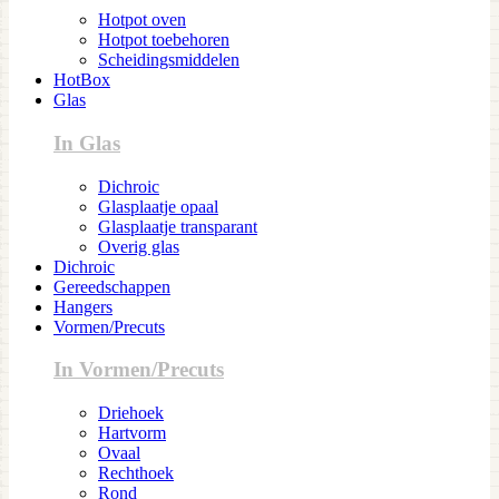
Hotpot oven
Hotpot toebehoren
Scheidingsmiddelen
HotBox
Glas
In Glas
Dichroic
Glasplaatje opaal
Glasplaatje transparant
Overig glas
Dichroic
Gereedschappen
Hangers
Vormen/Precuts
In Vormen/Precuts
Driehoek
Hartvorm
Ovaal
Rechthoek
Rond