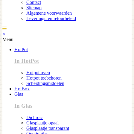
Contact
Sitemap
Algemene voorwaarden
Leverings- en retourbeleid
×
Menu
HotPot
In HotPot
Hotpot oven
Hotpot toebehoren
Scheidingsmiddelen
HotBox
Glas
In Glas
Dichroic
Glasplaatje opaal
Glasplaatje transparant
Overig glas