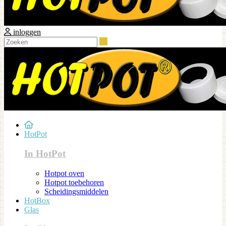
inloggen
Zoeken
HotPot
In HotPot
Hotpot oven
Hotpot toebehoren
Scheidingsmiddelen
HotBox
Glas