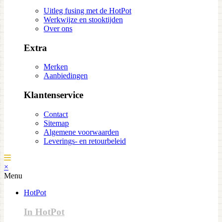
Uitleg fusing met de HotPot
Werkwijze en stooktijden
Over ons
Extra
Merken
Aanbiedingen
Klantenservice
Contact
Sitemap
Algemene voorwaarden
Leverings- en retourbeleid
×
Menu
HotPot
In HotPot