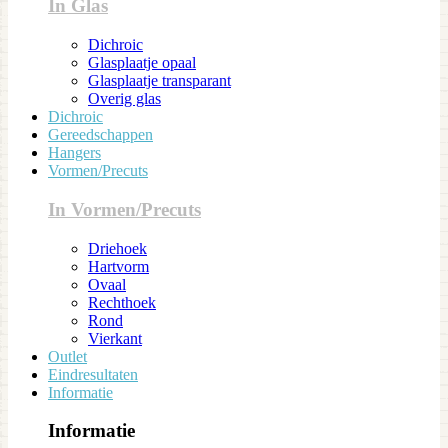
In Glas
Dichroic
Glasplaatje opaal
Glasplaatje transparant
Overig glas
Dichroic
Gereedschappen
Hangers
Vormen/Precuts
In Vormen/Precuts
Driehoek
Hartvorm
Ovaal
Rechthoek
Rond
Vierkant
Outlet
Eindresultaten
Informatie
Informatie