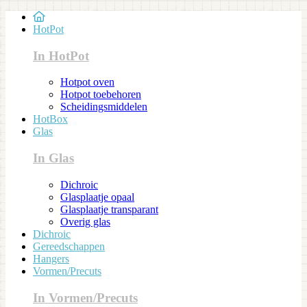
HotPot
In HotPot
Hotpot oven
Hotpot toebehoren
Scheidingsmiddelen
HotBox
Glas
In Glas
Dichroic
Glasplaatje opaal
Glasplaatje transparant
Overig glas
Dichroic
Gereedschappen
Hangers
Vormen/Precuts
In Vormen/Precuts