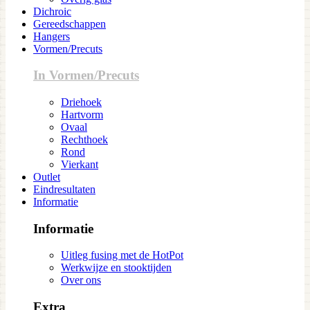
Dichroic
Gereedschappen
Hangers
Vormen/Precuts
In Vormen/Precuts
Driehoek
Hartvorm
Ovaal
Rechthoek
Rond
Vierkant
Outlet
Eindresultaten
Informatie
Informatie
Uitleg fusing met de HotPot
Werkwijze en stooktijden
Over ons
Extra