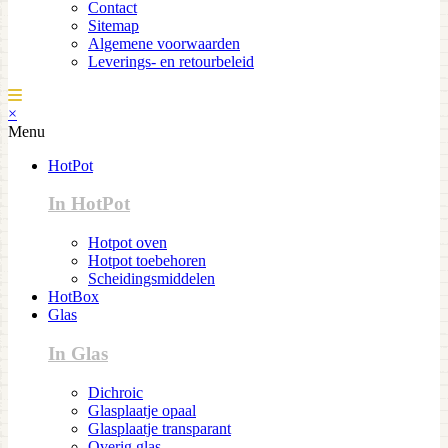
Contact
Sitemap
Algemene voorwaarden
Leverings- en retourbeleid
×
Menu
HotPot
In HotPot
Hotpot oven
Hotpot toebehoren
Scheidingsmiddelen
HotBox
Glas
In Glas
Dichroic
Glasplaatje opaal
Glasplaatje transparant
Overig glas