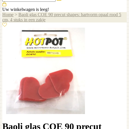
Uw winkelwagen is leeg!
Home
>
Baoli glas COE 90 precut shapes: hartvorm opaal rood 5
cm, 4 stuks in een zakje
Baoli glas COE 90 precut