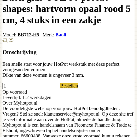
shapes: hartvorm opaal rood 5
cm, 4 stuks in een zakje
Model:
BB712-H5
|
Merk:
Baoli
€3,25
Omschrijving
Een snelle start voor jouw HotPot werkstuk met deze perfect
voorgesneden vormen.
Dikte van deze vormen is ongeveer 3 mm.
Bestellen
Op voorraad
Levertijd: 1-2 werkdagen
Over Myhotpot.nl
De voordeligste webshop voor jouw HotPot benodigdheden.
Vragen? Stel ze snel: klantenservice@myhotpot.nl. Op deze site tref
je veel informatie aan over de HotPot, almede de handleiding.
Myhotpot.nl is een handelsnaam van Ficomexa Finance & Trade te
Elshout, ingeschreven bij het handelsregister onder
nummer: 66609488. Vanwege onze grote voorraad kunt u rekenen