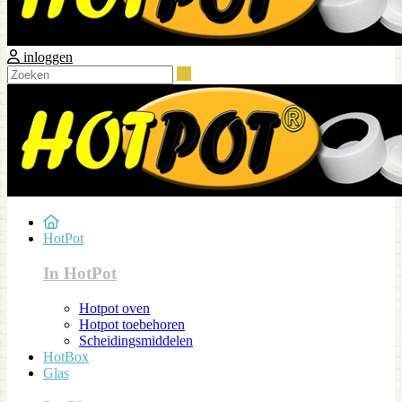
inloggen
Zoeken
HotPot
In HotPot
Hotpot oven
Hotpot toebehoren
Scheidingsmiddelen
HotBox
Glas