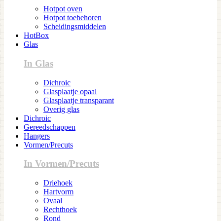
Hotpot oven
Hotpot toebehoren
Scheidingsmiddelen
HotBox
Glas
In Glas
Dichroic
Glasplaatje opaal
Glasplaatje transparant
Overig glas
Dichroic
Gereedschappen
Hangers
Vormen/Precuts
In Vormen/Precuts
Driehoek
Hartvorm
Ovaal
Rechthoek
Rond